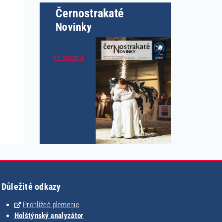
Černostrakaté
Novinky
Ke stažení
Důležité odkazy
Prohlížeč plemenic
Holštýnský analyzátor