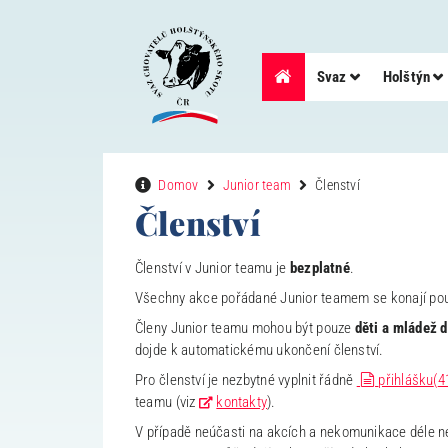
Svaz
Holštýn
Domov
Junior team
Členství
Členství
Členství v Junior teamu je
bezplatné
.
Všechny akce pořádané Junior teamem se konají pouze 
Členy Junior teamu mohou být pouze
děti a mládež d
dojde k automatickému ukončení členství.
document
Pro členství je nezbytné vyplnit řádně
přihlášku
(
4
teamu (viz
kontakty
).
V případě neúčasti na akcích a nekomunikace déle než