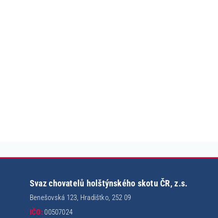
Svaz chovatelů holštýnského skotu ČR, z.s.
Benešovská 123, Hradištko, 252 09
IČO:
00507024