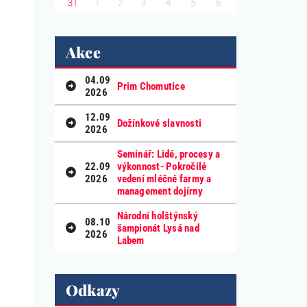
1
2
3
4
5
6
31
Akce
04.09
Prim Chomutice
2026
12.09
Dožínkové slavnosti
2026
Seminář: Lidé, procesy a
22.09
výkonnost- Pokročilé
2026
vedení mléčné farmy a
management dojírny
Národní holštýnský
08.10
šampionát Lysá nad
2026
Labem
Odkazy