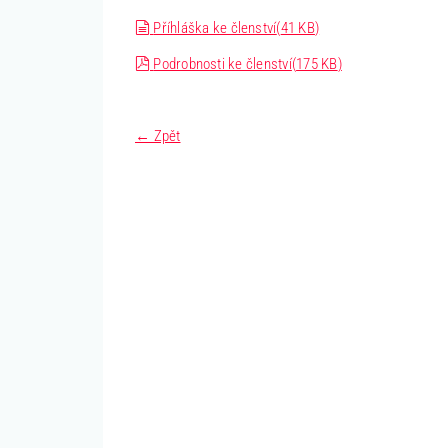
document
Příhláška ke členství
(
41 KB
)
pdf
Podrobnosti ke členství
(
175 KB
)
← Zpět