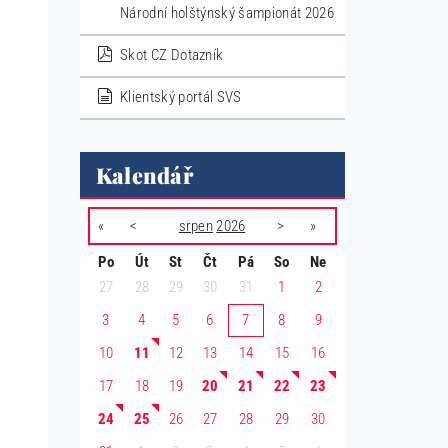
Národní holštýnský šampionát 2026
pdf
Skot CZ Dotazník
dokument
Klientský portál SVS
Kalendář
«
<
srpen
2026
>
»
Po
Út
St
Čt
Pá
So
Ne
27
28
29
30
31
1
2
3
4
5
6
7
8
9
10
11
12
13
14
15
16
17
18
19
20
21
22
23
24
25
26
27
28
29
30