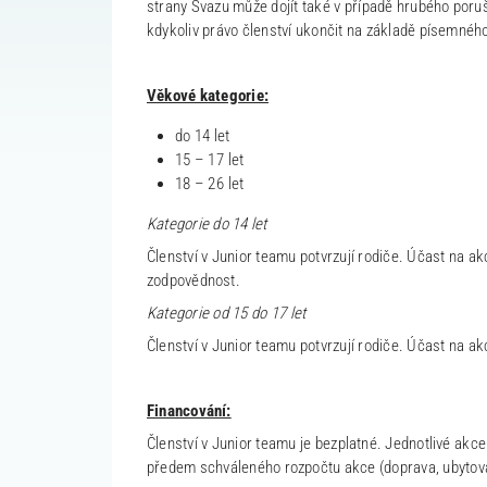
strany Svazu může dojít také v případě hrubého poru
kdykoliv právo členství ukončit na základě písemnéh
Věkové kategorie:
do 14 let
15 – 17 let
18 – 26 let
Kategorie do 14 let
Členství v Junior teamu potvrzují rodiče. Účast na a
zodpovědnost.
Kategorie od 15 do 17 let
Členství v Junior teamu potvrzují rodiče. Účast na
Financování:
Členství v Junior teamu je bezplatné. Jednotlivé akc
předem schváleného rozpočtu akce (doprava, ubytová