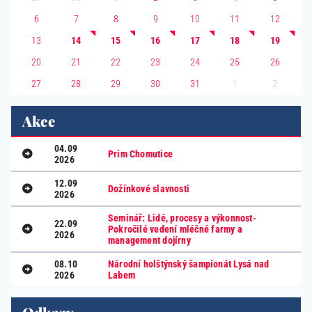
6
7
8
9
10
11
12
13
14
15
16
17
18
19
20
21
22
23
24
25
26
1
2
27
28
29
30
31
Akce
04.09
Prim Chomutice
2026
12.09
Dožínkové slavnosti
2026
Seminář: Lidé, procesy a výkonnost-
22.09
Pokročilé vedení mléčné farmy a
2026
management dojírny
08.10
Národní holštýnský šampionát Lysá nad
2026
Labem