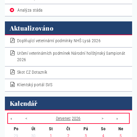
Analýza stáda
Aktualizováno
pdf
Doplňující veterinární podmínky NHŠ Lysá 2026
pdf
Určení veterinárních podmínek Národní holštýnský šampionát
2026
pdf
Skot CZ Dotazník
dokument
Klientský portál SVS
Kalendář
«
<
červenec
2026
>
»
Po
Út
St
Čt
Pá
So
Ne
29
30
1
2
3
4
5