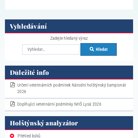
Vyhledávání
Zadejte hledaný výraz
Hledat
Důležité info
pdf
Určení veterinárních podmínek Národní holštýnský šampionát
2026
pdf
Doplňující veterinární podmínky NHŠ Lysá 2026
Holštýnský analyzátor
Přehled býků