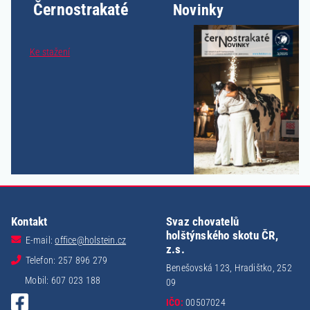
Černostrakaté
Novinky
Ke stažení
Kontakt
Svaz chovatelů
holštýnského skotu ČR,
E-mail:
office@holstein.cz
z.s.
Telefon: 257 896 279
Benešovská 123, Hradištko, 252
Mobil: 607 023 188
09
IČO:
00507024