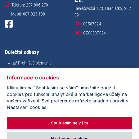
z.s.
Telefon: 257 896 279
Benešovská 123, Hradištko, 252
Mobil: 607 023 188
09
IČO:
00507024
DIČ:
CZ00507024
Důležité odkazy
Prohlížeč plemenic
Holštýnský analyzátor
Analýza stáda
Informace o cookies
Mating
Kliknutím na "Souhlasím se vším" umožníte použití
eSkot
cookies pro funkční, analytické a marketingové účely na
iGenetika
vašem zařízení. Své preference můžete snadno upravit v
ClouDNA
Nastavení cookies.
ČMSCH
Plemdat
Souhlasím se vším
Nastavení cookies