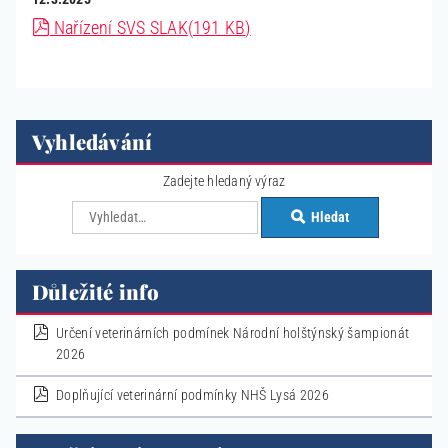
pdf
Nařízení SVS SLAK
(
191 KB
)
Vyhledávání
Zadejte hledaný výraz
Hledat
Důležité info
pdf
Určení veterinárních podmínek Národní holštýnský šampionát
2026
pdf
Doplňující veterinární podmínky NHŠ Lysá 2026