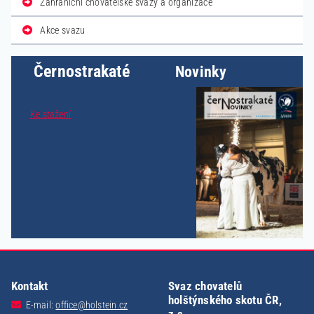
Zahraniční chovatelské svazy a organizace
Akce svazu
Černostrakaté
Novinky
Ke stažení
Kontakt
Svaz chovatelů
holštýnského skotu ČR,
E-mail:
office@holstein.cz