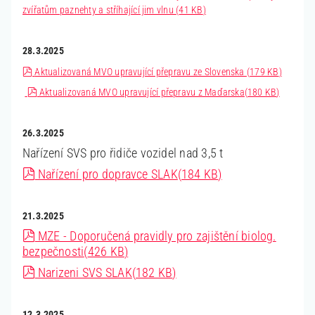
zvířatům paznehty a stříhající jim vlnu
(
41 KB
)
28.3.2025
pdf
Aktualizovaná MVO upravující přepravu ze Slovenska
(
179 KB
)
pdf
Aktualizovaná MVO upravující přepravu z Maďarska
(
180 KB
)
26.3.2025
Nařízení SVS pro řidiče vozidel nad 3,5 t
pdf
Nařízení pro dopravce SLAK
(
184 KB
)
2
1.3.2025
pdf
MZE - Doporučená pravidly pro zajištění biolog.
bezpečnosti
(
426 KB
)
pdf
Narizeni SVS SLAK
(
182 KB
)
12.3.2025