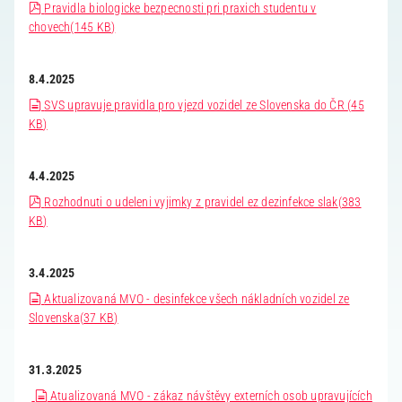
pdf
Pravidla biologicke bezpecnosti pri praxich studentu v
chovech
(
145 KB
)
8.4.2025
document
SVS upravuje pravidla pro vjezd vozidel ze Slovenska do ČR
(
45
KB
)
4.4.2025
pdf
Rozhodnuti o udeleni vyjimky z pravidel ez dezinfekce slak
(
383
KB
)
3.4.2025
document
Aktualizovaná MVO - desinfekce všech nákladních vozidel ze
Slovenska
(
37 KB
)
31.3.2025
document
Atualizovaná MVO - zákaz návštěvy externích osob upravujících