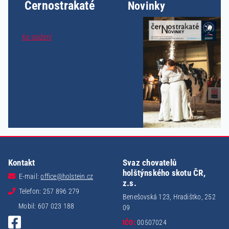
Černostrakaté
Novinky
Ke stažení
Kontakt
Svaz chovatelů
holštýnského skotu ČR,
E-mail:
office@holstein.cz
z.s.
Telefon: 257 896 279
Benešovská 123, Hradištko, 252
Mobil: 607 023 188
09
IČO:
00507024