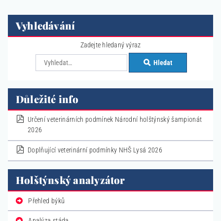
Vyhledávání
Zadejte hledaný výraz
Hledat
Důležité info
pdf
Určení veterinárních podmínek Národní holštýnský šampionát
2026
pdf
Doplňující veterinární podmínky NHŠ Lysá 2026
Holštýnský analyzátor
Přehled býků
Analýza stáda