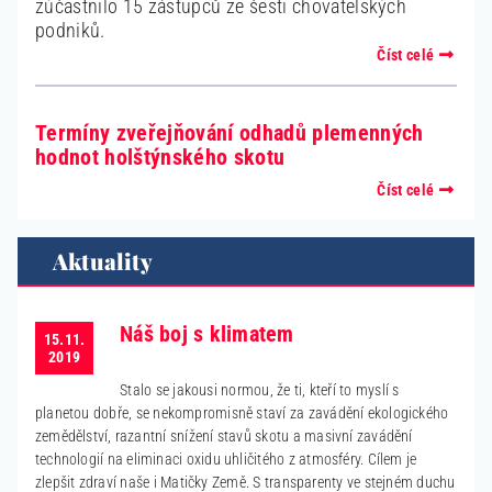
zúčastnilo 15 zástupců ze šesti chovatelských
podniků.
Číst celé
Termíny zveřejňování odhadů plemenných
hodnot holštýnského skotu
Číst celé
Aktuality
Náš boj s klimatem
15.11.
2019
Stalo se jakousi normou, že ti, kteří to myslí s
planetou dobře, se nekompromisně staví za zavádění ekologického
zemědělství, razantní snížení stavů skotu a masivní zavádění
technologií na eliminaci oxidu uhličitého z atmosféry. Cílem je
zlepšit zdraví naše i Matičky Země. S transparenty ve stejném duchu