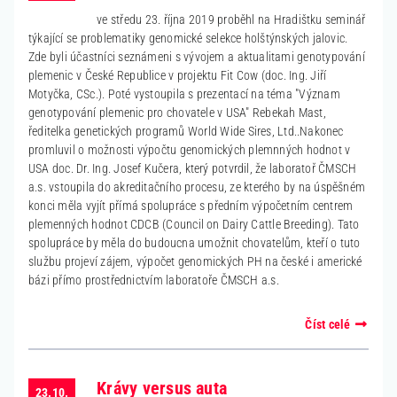
ve středu 23. října 2019 proběhl na Hradištku seminář
týkající se problematiky genomické selekce holštýnských jalovic.
Zde byli účastníci seznámeni s vývojem a aktualitami genotypování
plemenic v České Republice v projektu Fit Cow (doc. Ing. Jiří
Motyčka, CSc.). Poté vystoupila s prezentací na téma "Význam
genotypování plemenic pro chovatele v USA" Rebekah Mast,
ředitelka genetických programů World Wide Sires, Ltd..Nakonec
promluvil o možnosti výpočtu genomických plemnných hodnot v
USA doc. Dr. Ing. Josef Kučera, který potvrdil, že laboratoř ČMSCH
a.s. vstoupila do akreditačního procesu, ze kterého by na úspěšném
konci měla vyjít přímá spolupráce s předním výpočetním centrem
plemenných hodnot CDCB (Council on Dairy Cattle Breeding). Tato
spolupráce by měla do budoucna umožnit chovatelům, kteří o tuto
službu projeví zájem, výpočet genomických PH na české i americké
bázi přímo prostřednictvím laboratoře ČMSCH a.s.
Číst celé
Krávy versus auta
23.10.