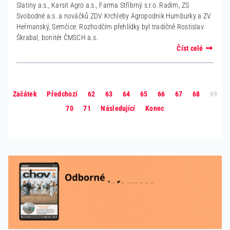
Slatiny a.s., Karsit Agro a.s., Farma Stříbrný s.r.o. Radim, ZS
Svobodné a.s. a nováčků ZDV Krchleby Agropodnik Humburky a ZV
Heřmanský, Semčice. Rozhodčím přehlídky byl tradičně Rostislav
Škrabal, bonitér ČMSCH a.s.
Číst celé
Začátek
Předchozí
62
63
64
65
66
67
68
69
70
71
Následující
Konec