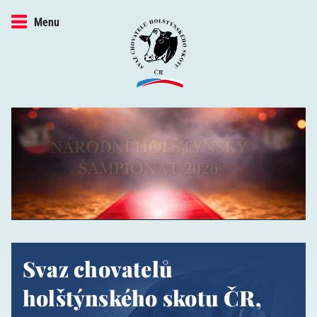
Menu
Svaz chovatelů
holštýnského skotu ČR,