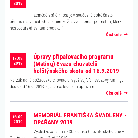
2019
Zemědělská činnost je v současné době často
přetřásána v médiích. Jedním ze žhavých témat je i metan, který
hospodářská zvířata produkují.
Číst celé
Úpravy připařovacího programu
17.09.
(Mating) Svazu chovatelů
2019
holštýnského skotu od 16.9.2019
Na základně požadavku chovatelů, využívajících svazový Mating,
došlo od 16.9. 2019 k jeho následujícm úpravám:
Číst celé
MEMORIÁL FRANTIŠKA ŠVADLENY -
16.09.
OPAŘANY 2019
2019
Výsledková listina XXI. ročníku Chovatelského dne v
Opařanech – čtvrtek 12.září 2019