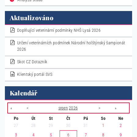
Aktualizováno
pdf
Doplňující veterinární podmínky NHŠ Lysá 2026
pdf
Určení veterinárních podmínek Národní holštýnský šampionát
2026
pdf
Skot CZ Dotazník
dokument
Klientský portál SVS
Kalendář
«
<
srpen
2026
>
»
Po
Út
St
Čt
Pá
So
Ne
27
28
29
30
31
1
2
3
4
5
6
7
8
9