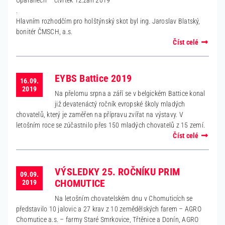
.
Hlavním rozhodčím pro holštýnský skot byl ing. Jaroslav Blatský,
bonitér ČMSCH, a.s.
Číst celé
EYBS Battice 2019
16.09.
2019
Na přelomu srpna a září se v belgickém Battice konal
již devatenáctý ročník evropské školy mladých
chovatelů, který je zaměřen na přípravu zvířat na výstavy. V
letošním roce se zúčastnilo přes 150 mladých chovatelů z 15 zemí.
Číst celé
VÝSLEDKY 25. ROČNÍKU PRIM
09.09.
CHOMUTICE
2019
Na letošním chovatelském dnu v Chomuticích se
představilo 10 jalovic a 27 krav z 10 zemědělských farem – AGRO
Chomutice a.s. – farmy Staré Smrkovice, Třtěnice a Donín, AGRO