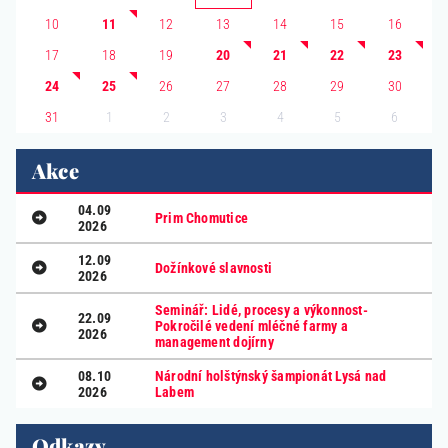
10
11
12
13
14
15
16
17
18
19
20
21
22
23
24
25
26
27
28
29
30
1
2
3
4
5
6
31
Akce
04.09
Prim Chomutice
2026
12.09
Dožínkové slavnosti
2026
Seminář: Lidé, procesy a výkonnost-
22.09
Pokročilé vedení mléčné farmy a
2026
management dojírny
08.10
Národní holštýnský šampionát Lysá nad
2026
Labem
Odkazy