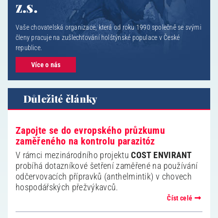
z.s.
Vaše chovatelská organizace, která od roku 1990 společně se svými
členy pracuje na zušlechťování holštýnské populace v České
republice.
Více o nás
Důležité články
Zapojte se do evropského průzkumu
zaměřeného na kontrolu parazitóz
V rámci mezinárodního projektu
COST ENVIRANT
probíhá dotazníkové šetření zaměřené na používání
odčervovacích přípravků (anthelmintik) v chovech
hospodářských přežvýkavců.
Číst celé