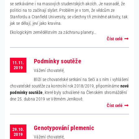
se setkáváme i na masových studentských akcích. Je nasnadě, že
politici na to začínají slyšet. Problém je v tom, že vědcům ze
Stanfordu a Cranfield University, se všechny tři zmíněné aktivity, tak
jak se dělají, jeví jako kravina.
Ekologickým zemědělstvím za záchranu planety...
Číst celé
Podmínky soutěže
11.11.
2019
Vážení chovatelé,
Blíží se chovatelské setkání na Seči a s ním i vyhlášení
chovatelské soutěže za kontrolní rok 2018/2019, připomínáme
nové
podmínky soutěže
, které byly schválené na Členském shromáždění
dne 25. dubna 2019 ve Větrném Jeníkově.
Číst celé
Genotypování plemenic
29.10.
2019
Vážení chovatelé,