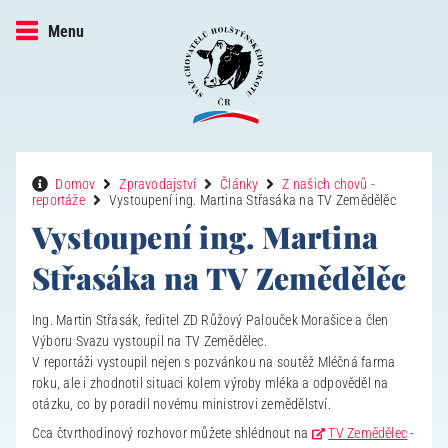
Menu
Domov
Zpravodajství
Články
Z našich chovů -
reportáže
Vystoupení ing. Martina Střasáka na TV Zemědělěc
Vystoupení ing. Martina
Střasáka na TV Zemědělěc
Ing. Martin Střasák, ředitel ZD Růžový Palouček Morašice a člen
Výboru Svazu vystoupil na TV Zemědělec.
V reportáži vystoupil nejen s pozvánkou na soutěž Mléčná farma
roku, ale i zhodnotil situaci kolem výroby mléka a odpověděl na
otázku, co by poradil novému ministrovi zemědělství.
Cca čtvrthodinový rozhovor můžete shlédnout na
TV Zemědělec
-