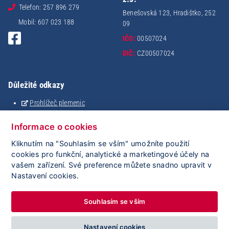
Telefon: 257 896 279
Benešovská 123, Hradištko, 252
Mobil: 607 023 188
09
IČO:
00507024
DIČ:
CZ00507024
Důležité odkazy
Prohlížeč plemenic
Holštýnský analyzátor
Analýza stáda
Informace o cookies
Mating
Kliknutím na "Souhlasím se vším" umožníte použití
eSkot
cookies pro funkční, analytické a marketingové účely na
iGenetika
vašem zařízení. Své preference můžete snadno upravit v
ClouDNA
Nastavení cookies.
ČMSCH
Plemdat
Souhlasím se vším
Nastavení cookies