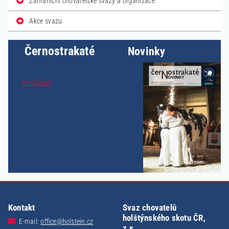
Zahraniční chovatelské svazy a organizace
Akce svazu
Černostrakaté
Novinky
Ke stažení
Kontakt
Svaz chovatelů
holštýnského skotu ČR,
E-mail:
office@holstein.cz
z.s.