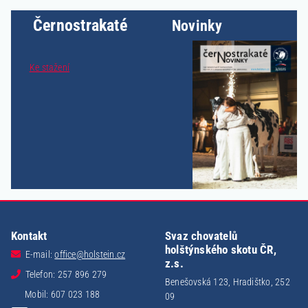
Černostrakaté
Novinky
Ke stažení
Kontakt
Svaz chovatelů
holštýnského skotu ČR,
E-mail:
office@holstein.cz
z.s.
Telefon: 257 896 279
Benešovská 123, Hradištko, 252
Mobil: 607 023 188
09