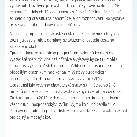
výstavách. Pozitivně je účasti na Národní výstavě nakloněno 15
chovatelů a dalších 10 svou účast ještě zváží. Věříme, že příznivá
epidemiologická situace napomůže jejich rozhodování. Na výstavě
by se tak mohlo představit kolem 40 krav.
Národní šampionát holštýnského skotu se uskuteční v úterý 7. září
2021, jak vyplynulo z domluvy se Svazem chovatelů českého
strakatého skotu.
Epidemiologické podmínky pro pořádání veletrhů by dle slov
výstaviště měly být více než příznivé a výstavy by se tak mohla
konat bez významnějších opatření. Vzhledem k posunu termínu a
předešlým otazníkům nad konáním výstavy bude veletrh
skromnější, a to zhruba na úrovni výstavy v roce 2017.
Účast přislíbily všechny chovatelské svazy s tím, že ve většině
případů dojde ke snížení počtu vystavovaných zvířat na cca 60 až
70 % oproti roku 2019. Vzhledem k této situaci dojde k umístění
všech druhů hospodářských zvířat, vyjma koní, do pavilonu P.
Připravena budou tři předvadiště – pro ovce, kozy a prasata a zvlášť
pro dojný a masný skot.