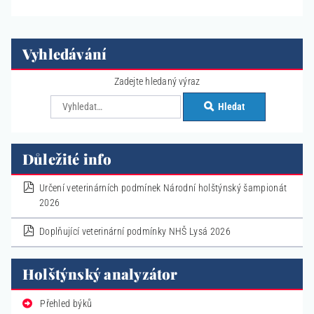
Vyhledávání
Zadejte hledaný výraz
Hledat
Důležité info
pdf
Určení veterinárních podmínek Národní holštýnský šampionát
2026
pdf
Doplňující veterinární podmínky NHŠ Lysá 2026
Holštýnský analyzátor
Přehled býků