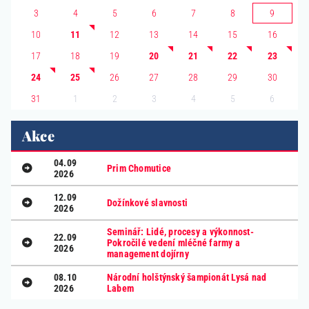
3
4
5
6
7
8
9
10
11
12
13
14
15
16
17
18
19
20
21
22
23
24
25
26
27
28
29
30
1
2
3
4
5
6
31
Akce
04.09
Prim Chomutice
2026
12.09
Dožínkové slavnosti
2026
Seminář: Lidé, procesy a výkonnost-
22.09
Pokročilé vedení mléčné farmy a
2026
management dojírny
08.10
Národní holštýnský šampionát Lysá nad
2026
Labem