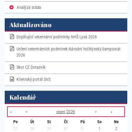
Analýza stáda
Aktualizováno
pdf
Doplňující veterinární podmínky NHŠ Lysá 2026
pdf
Určení veterinárních podmínek Národní holštýnský šampionát
2026
pdf
Skot CZ Dotazník
dokument
Klientský portál SVS
Kalendář
«
<
srpen
2026
>
»
Po
Út
St
Čt
Pá
So
Ne
27
28
29
30
31
1
2