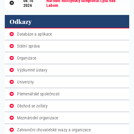
08.10
Národní holštýnský šampionát Lysá nad
2026
Labem
Odkazy
Databáze a aplikace
Státní správa
Organizace
Výzkumné ústavy
Univerzity
Plemenářské společnosti
Obchod se zvířaty
Mezinárodní organizace
Zahraniční chovatelské svazy a organizace