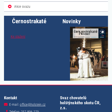
Akce svazu
Černostrakaté
Novinky
Ke stažení
Kontakt
Svaz chovatelů
holštýnského skotu ČR,
E-mail:
office@holstein.cz
z.s.
Telefon: 257 896 279