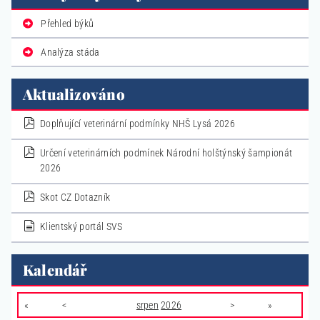
Přehled býků
Analýza stáda
Aktualizováno
pdf
Doplňující veterinární podmínky NHŠ Lysá 2026
pdf
Určení veterinárních podmínek Národní holštýnský šampionát
2026
pdf
Skot CZ Dotazník
dokument
Klientský portál SVS
Kalendář
«
<
srpen
2026
>
»