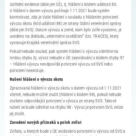
ústřední evidence (dále jen ÚE), tj. hlášení s kódem události 80.
U hlášení s datem vývozu počínaje 1.11.2021 bude systém
kontrolovat, zda je Vaše hlášení v souladu s hlášením potvrzení
vývozu skotu (kód události 88) ze strany Státní veterinární správy
(dále jen SVS). Datum vývozu a země, kam bylo zvíře vyvezeno, je
uvedeno na dokladu „veterinární osvědčení“ (tzv. TRACES), který
vystavuje Krajská veterinární správa SVS.
Pokud nebude soulad, pak systém hlášení o vývozu odmítne na
tvrdou chybu (tj. vývoz nebude v ÚE zaevidován) s kódem chyby 97
– Hlášení vývozu neodpovídá potvrzení vývozu od SVS nebo
potvrzení neexistuje.
Rušení hlášení o vývozu skotu
Zpracovaná hlášení o vývozu skotu s datem vývozu od 1.11.2021
včetně, nebude možné zrušit (hlášení s kódem 98), pokud nebude
zrušeno odpovídající potvrzení o vývozu ze strany SVS. Takové
rušení se bude odmítat na chybu 98 - Vývoz je potvrzen SVS, nelze
jej zrušit.
Zavedení nových příznaků u poloh zvířat
Zvířata, u kterých bude v ÚE evidováno potvrzení o vývozu od SVS a