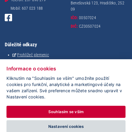
Benešovská 123, Hradištko, 252
Mobil: 607 023 188
09
IČO:
00507024
DIČ:
CZ00507024
Důležité odkazy
Prohlížeč plemenic
Holštýnský analyzátor
Analýza stáda
Informace o cookies
Mating
Kliknutím na "Souhlasím se vším" umožníte použití
eSkot
cookies pro funkční, analytické a marketingové účely na
iGenetika
vašem zařízení. Své preference můžete snadno upravit v
ClouDNA
Nastavení cookies.
ČMSCH
Plemdat
Souhlasím se vším
Nastavení cookies
2022 Copyright - Svaz chovatelů Holštýnského skotu |
nastavení cookies