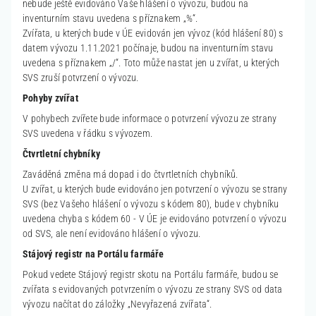
nebude ještě evidováno Vaše hlášení o vývozu, budou na
inventurním stavu uvedena s příznakem „%“.
Zvířata, u kterých bude v ÚE evidován jen vývoz (kód hlášení 80) s
datem vývozu 1.11.2021 počínaje, budou na inventurním stavu
uvedena s příznakem „/“. Toto může nastat jen u zvířat, u kterých
SVS zruší potvrzení o vývozu.
Pohyby zvířat
V pohybech zvířete bude informace o potvrzení vývozu ze strany
SVS uvedena v řádku s vývozem.
Čtvrtletní chybníky
Zaváděná změna má dopad i do čtvrtletních chybníků.
U zvířat, u kterých bude evidováno jen potvrzení o vývozu se strany
SVS (bez Vašeho hlášení o vývozu s kódem 80), bude v chybníku
uvedena chyba s kódem 60 - V ÚE je evidováno potvrzení o vývozu
od SVS, ale není evidováno hlášení o vývozu.
Stájový registr na Portálu farmáře
Pokud vedete Stájový registr skotu na Portálu farmáře, budou se
zvířata s evidovaných potvrzením o vývozu ze strany SVS od data
vývozu načítat do záložky „Nevyřazená zvířata“.