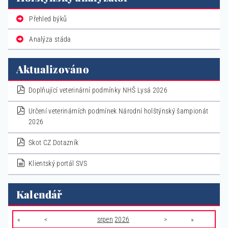
Přehled býků
Analýza stáda
Aktualizováno
pdf
Doplňující veterinární podmínky NHŠ Lysá 2026
pdf
Určení veterinárních podmínek Národní holštýnský šampionát
2026
pdf
Skot CZ Dotazník
dokument
Klientský portál SVS
Kalendář
«
<
srpen
2026
>
»