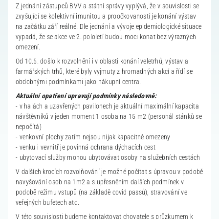
Z jednání zástupců BVV a státní správy vyplývá, že v souvislosti se
zvyšující se kolektivní imunitou a proočkovaností je konání výstav
na začátku září reálné. Dle jednání a vývoje epidemiologické situace
vypadá, že se akce ve 2. pololetí budou moci konat bez výrazných
omezení.
Od 10.5. došlo k rozvolnění i v oblasti konání veletrhů, výstav a
farmářských trhů, které byly vyjmuty z hromadných akcí a řídí se
obdobnými podmínkami jako nákupní centra.
Aktuální opatření upravují podmínky následovně:
- v halách a uzavřených pavilonech je aktuální maximální kapacita
návštěvníků v jeden moment 1 osoba na 15 m2 (personál stánků se
nepočítá)
- venkovní plochy zatím nejsou nijak kapacitně omezeny
- venku i vevnitř je povinná ochrana dýchacích cest
- ubytovací služby mohou ubytovávat osoby na služebních cestách
V dalších krocích rozvolňování je možné počítat s úpravou v podobě
navyšování osob na 1m2 a s upřesněním dalších podmínek v
podobě režimu vstupů (na základě covid passů), stravování ve
veřejných bufetech atd.
V této souvislosti budeme kontaktovat chovatele s průzkumem k