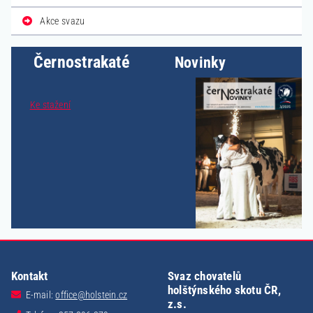
Akce svazu
Černostrakaté
Novinky
Ke stažení
Kontakt
Svaz chovatelů
holštýnského skotu ČR,
E-mail:
office@holstein.cz
z.s.