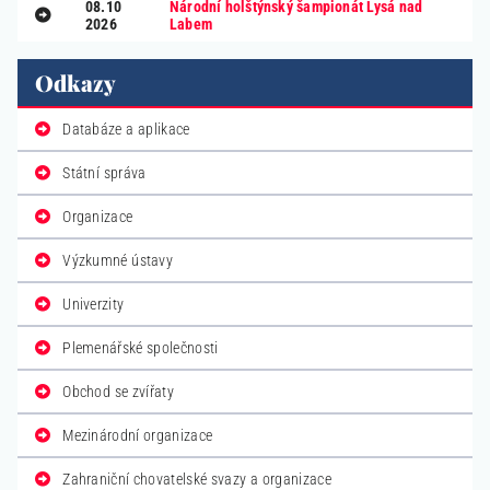
08.10
Národní holštýnský šampionát Lysá nad
2026
Labem
Odkazy
Databáze a aplikace
Státní správa
Organizace
Výzkumné ústavy
Univerzity
Plemenářské společnosti
Obchod se zvířaty
Mezinárodní organizace
Zahraniční chovatelské svazy a organizace