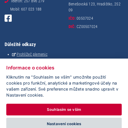
Telefon: 257 896 279
Benešovská 123, Hradištko, 252
Mobil: 607 023 188
09
IČO:
00507024
DIČ:
CZ00507024
Důležité odkazy
Prohlížeč plemenic
Holštýnský analyzátor
Analýza stáda
Informace o cookies
Mating
Kliknutím na "Souhlasím se vším" umožníte použití
eSkot
cookies pro funkční, analytické a marketingové účely na
iGenetika
vašem zařízení. Své preference můžete snadno upravit v
ClouDNA
Nastavení cookies.
ČMSCH
Plemdat
Souhlasím se vším
Nastavení cookies