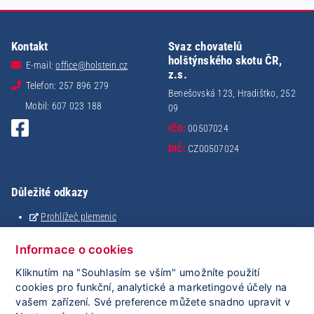
Kontakt
Svaz chovatelů
holštýnského skotu ČR,
E-mail:
office@holstein.cz
z.s.
Telefon: 257 896 279
Benešovská 123, Hradištko, 252
Mobil: 607 023 188
09
IČO:
00507024
DIČ:
CZ00507024
Důležité odkazy
Prohlížeč plemenic
Holštýnský analyzátor
Analýza stáda
Informace o cookies
Mating
Kliknutím na "Souhlasím se vším" umožníte použití
eSkot
cookies pro funkční, analytické a marketingové účely na
iGenetika
vašem zařízení. Své preference můžete snadno upravit v
ClouDNA