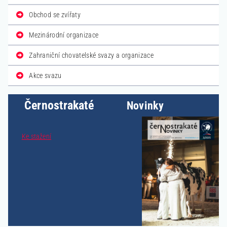
Obchod se zvířaty
Mezinárodní organizace
Zahraniční chovatelské svazy a organizace
Akce svazu
Černostrakaté
Novinky
Ke stažení