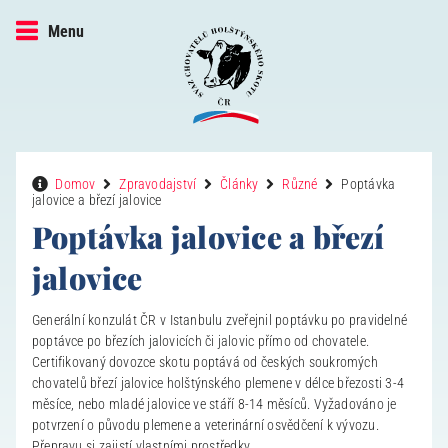
Menu
Domov
Zpravodajství
Články
Různé
Poptávka
jalovice a březí jalovice
Poptávka jalovice a březí
jalovice
Generální konzulát ČR v Istanbulu zveřejnil poptávku po pravidelné
poptávce po březích jalovicích či jalovic přímo od chovatele.
Certifikovaný dovozce skotu poptává od českých soukromých
chovatelů březí jalovice holštýnského plemene v délce březosti 3-4
měsíce, nebo mladé jalovice ve stáří 8-14 měsíců. Vyžadováno je
potvrzení o původu plemene a veterinární osvědčení k vývozu.
Přepravu si zajistí vlastními prostředky.