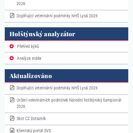
2026
pdf
Doplňující veterinární podmínky NHŠ Lysá 2026
Holštýnský analyzátor
Přehled býků
Analýza stáda
Aktualizováno
pdf
Doplňující veterinární podmínky NHŠ Lysá 2026
pdf
Určení veterinárních podmínek Národní holštýnský šampionát
2026
pdf
Skot CZ Dotazník
dokument
Klientský portál SVS