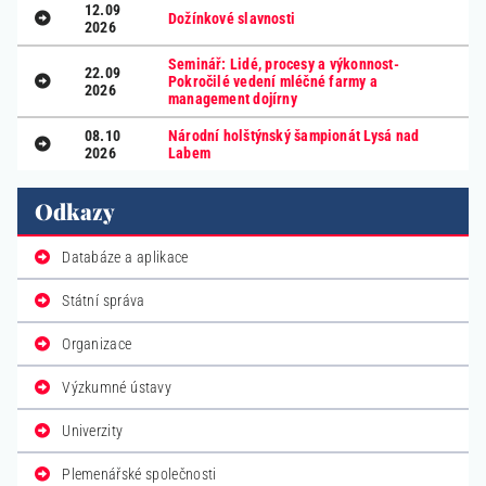
12.09
Dožínkové slavnosti
2026
Seminář: Lidé, procesy a výkonnost-
22.09
Pokročilé vedení mléčné farmy a
2026
management dojírny
08.10
Národní holštýnský šampionát Lysá nad
2026
Labem
Odkazy
Databáze a aplikace
Státní správa
Organizace
Výzkumné ústavy
Univerzity
Plemenářské společnosti