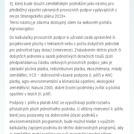
3), který bude sloužit zemědělským podnikům jako nástroj pro
předběžný výpočet vybraných provozních podpor vyplývajících z
revize Strategického plánu 2023+.
Tento nástroj je zdarma dostupný všem na webovém portálu
Agronavigátor.
Do kalkulačky provozních podpor si uživatel zadá oprávněné či
projektované plochy v hektarech nebo v počtu dobytčích jednotek
pro jednotlivé typy dotací (intervence). Znásobením těchto ploch či
dobytčích jednotek a sazeb jednotlivých dotačních titulů zjistí
předpokládanou částku celkových provozních podpor, jako je
základní plošná platba, redistributivní platba, ekoschémata, mladý
zemědělec, VCS – dobrovolně vázaná podpora (I. pilíř) a ANC
platby, agro-environmentální a klimatická opatření, ekologické
zemědělství, Natura 2000, dobré životní podmínky zvířat a plošná
opatření v lesích (II. pilíř).
Podpory I. pilíře a plateb ANC se vypočítávají podle rozsahu
příslušných ploch jednotlivého podniku. U většiny intervencí II. pilíře,
které jsou postaveny na dobrovolné účasti podniků v
environmentálních programech, bude možné hledat s využitím
kalkulačky zapojení podniku do těchto dobrovolných programů, aby