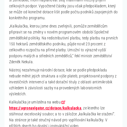
si zemědělec mohl naplánovat svůj maximální možný příjem
celkových podpor. Vypočtené částky jsou však předpokladem, který
se může od konečné dotace lišit podle počtu podniků zapojených do
konkrétního programu.
„Kalkulačka, kterou jsme dnes zveřejnili, pomůže zemědělcům
připravit se na změny v novém programovém období Společné
zemědělské politiky. Na redistributivní platbu, tedy platbu na prvních
150 hektarů zemědělského podniku, půjde nově 23 procent z
celkového rozpočtu na přímé platby. Umožní to výrazně vyšší
podporu malých a středních zemědělců,“ řekl ministr zemědělství
Zdeněk Nekula.
Nástroj nezahrnuje národní dotace, kde se podle předpokladu
nebude měnit jejich struktura a výše plateb, projektované podpory z
investičních intervencí a také dotační tituly z oblasti antimikrobik
vzhledem k závislosti sazby na provedených laboratorních
výsledcích.
Kalkulačka je umístěna na webu
https://agronavigator.cz/dotace/kalkulacka
, ze kterého lze
stáhnout excelovský soubor, a to v záložce „kalkulačka ke stažení“.
Na stránce je také stručný návod pro vyplňování kalkulačky. V
příštích dnech ho doplní i instruktážní video.