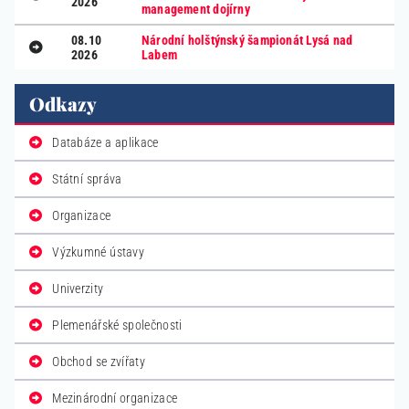
2026
management dojírny
08.10
Národní holštýnský šampionát Lysá nad
2026
Labem
Odkazy
Databáze a aplikace
Státní správa
Organizace
Výzkumné ústavy
Univerzity
Plemenářské společnosti
Obchod se zvířaty
Mezinárodní organizace