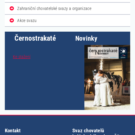
Zahraniční chovatelské svazy a organizace
Akce svazu
Černostrakaté
Novinky
Ke stažení
Kontakt
Svaz chovatelů