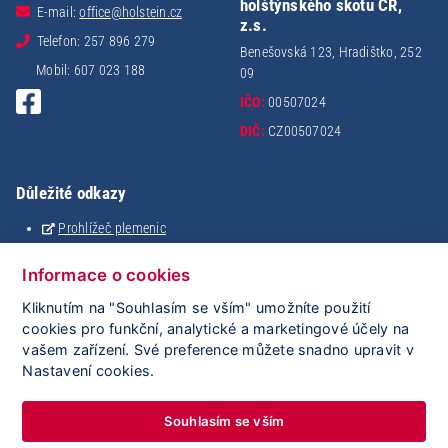
holštýnského skotu ČR,
E-mail:
office@holstein.cz
z.s.
Telefon: 257 896 279
Benešovská 123, Hradištko, 252
Mobil: 607 023 188
09
IČO:
00507024
DIČ:
CZ00507024
Důležité odkazy
Prohlížeč plemenic
Holštýnský analyzátor
Analýza stáda
Informace o cookies
Mating
Kliknutím na "Souhlasím se vším" umožníte použití
eSkot
cookies pro funkční, analytické a marketingové účely na
iGenetika
vašem zařízení. Své preference můžete snadno upravit v
ClouDNA
Nastavení cookies.
ČMSCH
Plemdat
Souhlasím se vším