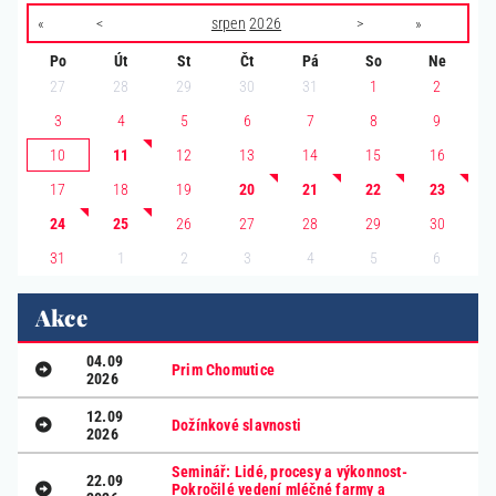
«
<
srpen
2026
>
»
Po
Út
St
Čt
Pá
So
Ne
27
28
29
30
31
1
2
3
4
5
6
7
8
9
10
11
12
13
14
15
16
17
18
19
20
21
22
23
24
25
26
27
28
29
30
1
2
3
4
5
6
31
Akce
04.09
Prim Chomutice
2026
12.09
Dožínkové slavnosti
2026
Seminář: Lidé, procesy a výkonnost-
22.09
Pokročilé vedení mléčné farmy a