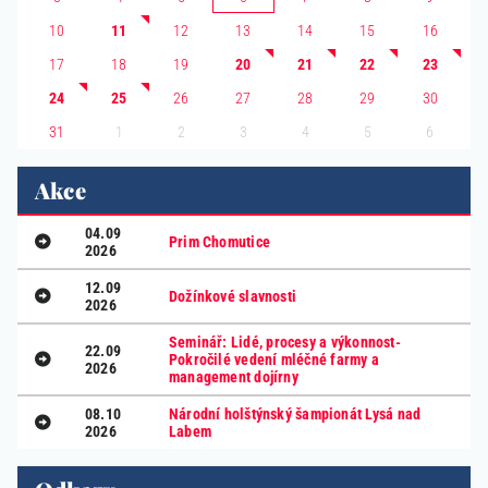
10
11
12
13
14
15
16
17
18
19
20
21
22
23
24
25
26
27
28
29
30
1
2
3
4
5
6
31
Akce
04.09
Prim Chomutice
2026
12.09
Dožínkové slavnosti
2026
Seminář: Lidé, procesy a výkonnost-
22.09
Pokročilé vedení mléčné farmy a
2026
management dojírny
08.10
Národní holštýnský šampionát Lysá nad
2026
Labem