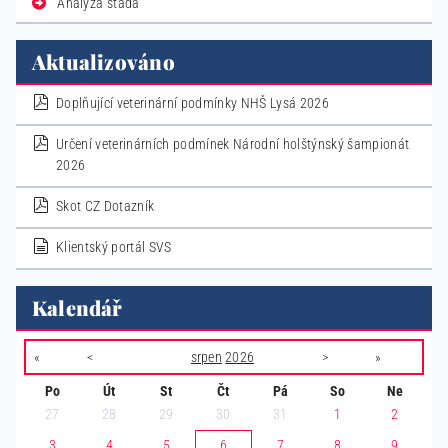
Analýza stáda
Aktualizováno
pdf
Doplňující veterinární podmínky NHŠ Lysá 2026
pdf
Určení veterinárních podmínek Národní holštýnský šampionát
2026
pdf
Skot CZ Dotazník
dokument
Klientský portál SVS
Kalendář
«
<
srpen
2026
>
»
Po
Út
St
Čt
Pá
So
Ne
27
28
29
30
31
1
2
3
4
5
6
7
8
9