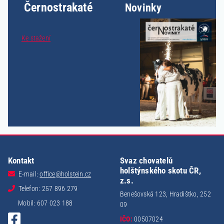
Černostrakaté
Novinky
Ke stažení
Kontakt
Svaz chovatelů
holštýnského skotu ČR,
E-mail:
office@holstein.cz
z.s.
Telefon: 257 896 279
Benešovská 123, Hradištko, 252
Mobil: 607 023 188
09
IČO:
00507024