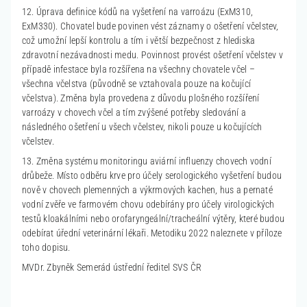
12. Úprava definice kódů na vyšetření na varroázu (ExM310,
ExM330). Chovatel bude povinen vést záznamy o ošetření včelstev,
což umožní lepší kontrolu a tím i větší bezpečnost z hlediska
zdravotní nezávadnosti medu. Povinnost provést ošetření včelstev v
případě infestace byla rozšířena na všechny chovatele včel –
všechna včelstva (původně se vztahovala pouze na kočující
včelstva). Změna byla provedena z důvodu plošného rozšíření
varroázy v chovech včel a tím zvýšené potřeby sledování a
následného ošetření u všech včelstev, nikoli pouze u kočujících
včelstev.
13. Změna systému monitoringu aviární influenzy chovech vodní
drůbeže. Místo odběru krve pro účely serologického vyšetření budou
nově v chovech plemenných a výkrmových kachen, hus a pernaté
vodní zvěře ve farmovém chovu odebírány pro účely virologických
testů kloakálními nebo orofaryngeální/tracheální výtěry, které budou
odebírat úřední veterinární lékaři. Metodiku 2022 naleznete v příloze
toho dopisu.
MVDr. Zbyněk Semerád ústřední ředitel SVS ČR