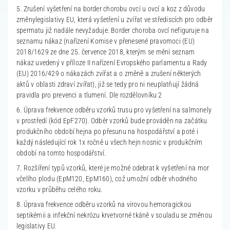
5. Zrušení vyšetření na border chorobu ovcí u ovcí a koz z důvodu
změnylegislativy EU, která vyšetření u zvířat ve střediscích pro odběr
spermatu již nadále nevyžaduje. Border choroba ovcí nefiguruje na
seznamu nákaz (nařízení Komise v přenesené pravomoci (EU)
2018/1629 ze dne 25. července 2018, kterým se mění seznam
nákaz uvedený v příloze II nařízení Evropského parlamentu a Rady
(EU) 2016/429 o nákazách zvířat a o změně a zrušení některých
aktů v oblasti zdraví zvířat), již se tedy pro ni neuplatňují žádná
pravidla pro prevenci a tlumení. Dle rozdělovníku 2
6. Úprava frekvence odběru vzorků trusu pro vyšetření na salmonely
v prostředí (kód EpF270). Odběr vzorků bude prováděn na začátku
produkčního období hejna po přesunu na hospodářství a poté i
každý následující rok 1x ročně u všech hejn nosnic v produkčním
období na tomto hospodářství.
7. Rozšíření typů vzorků, které je možné odebrat k vyšetření na mor
včelího plodu (EpM120, EpM160), což umožní odběr vhodného
vzorku v průběhu celého roku.
8. Úprava frekvence odběru vzorků na virovou hemoragickou
septikémii a infekční nekrózu krvetvorné tkáně v souladu se změnou
legislativy EU.