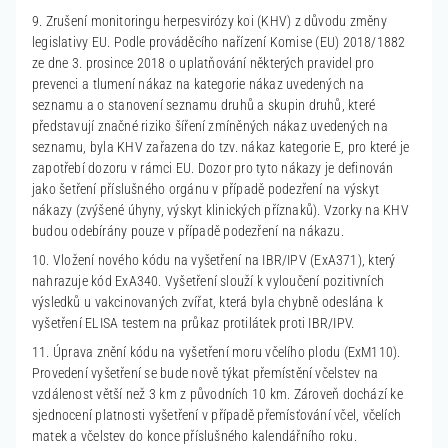
9. Zrušení monitoringu herpesvirózy koi (KHV) z důvodu změny
legislativy EU. Podle prováděcího nařízení Komise (EU) 2018/1882
ze dne 3. prosince 2018 o uplatňování některých pravidel pro
prevenci a tlumení nákaz na kategorie nákaz uvedených na
seznamu a o stanovení seznamu druhů a skupin druhů, které
představují značné riziko šíření zmíněných nákaz uvedených na
seznamu, byla KHV zařazena do tzv. nákaz kategorie E, pro které je
zapotřebí dozoru v rámci EU. Dozor pro tyto nákazy je definován
jako šetření příslušného orgánu v případě podezření na výskyt
nákazy (zvýšené úhyny, výskyt klinických příznaků). Vzorky na KHV
budou odebírány pouze v případě podezření na nákazu.
10. Vložení nového kódu na vyšetření na IBR/IPV (ExA371), který
nahrazuje kód ExA340. Vyšetření slouží k vyloučení pozitivních
výsledků u vakcinovaných zvířat, která byla chybně odeslána k
vyšetření ELISA testem na průkaz protilátek proti IBR/IPV.
11. Úprava znění kódu na vyšetření moru včelího plodu (ExM110).
Provedení vyšetření se bude nově týkat přemístění včelstev na
vzdálenost větší než 3 km z původních 10 km. Zároveň dochází ke
sjednocení platnosti vyšetření v případě přemísťování včel, včelích
matek a včelstev do konce příslušného kalendářního roku.