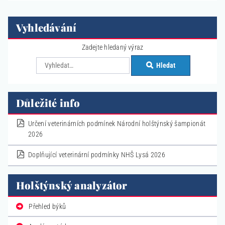
Vyhledávání
Zadejte hledaný výraz
Hledat
Důležité info
pdf
Určení veterinárních podmínek Národní holštýnský šampionát
2026
pdf
Doplňující veterinární podmínky NHŠ Lysá 2026
Holštýnský analyzátor
Přehled býků