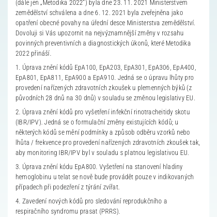
(dále jen „Metodika 2022“) byla dne 23. 11. 2021 Ministerstvem
zemědělství schválena a dne 6. 12. 2021 byla zveřejněna jako
opatření obecné povahy na úřední desce Ministerstva zemědělství.
Dovoluji si Vás upozornit na nejvýznamnější změny v rozsahu
povinných preventivních a diagnostických úkonů, které Metodika
2022 přináší.
1. Úprava znění kódů EpA100, EpA203, EpA301, EpA306, EpA400,
EpA801, EpA811, EpA900 a EpA910. Jedná se o úpravu lhůty pro
provedení nařízených zdravotních zkoušek u plemenných býků (z
původních 28 dnů na 30 dnů) v souladu se změnou legislativy EU.
2. Úprava znění kódů pro vyšetření infekční rinotracheitidy skotu
(IBR/IPV). Jedná se o formulační změny existujících kódů; u
některých kódů se mění podmínky a způsob odběru vzorků nebo
lhůta / frekvence pro provedení nařízených zdravotních zkoušek tak,
aby monitoring IBR/IPV byl v souladu s platnou legislativou EU.
3. Úprava znění kódu EpA800. Vyšetření na stanovení hladiny
hemoglobinu u telat se nově bude provádět pouze v indikovaných
případech při podezření z týrání zvířat.
4. Zavedení nových kódů pro sledování reprodukčního a
respiračního syndromu prasat (PRRS).